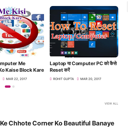
aptop या Computer PC को कैसे
Computer Ki 5 Cool Tric
eset करें
Aapko Bana Degi Super 
ROHIT GUPTA
MAR 20, 2017
ROHIT GUPTA
DEC 07, 2016
VIEW ALL
Ke Chhote Corner Ko Beautiful Banaye