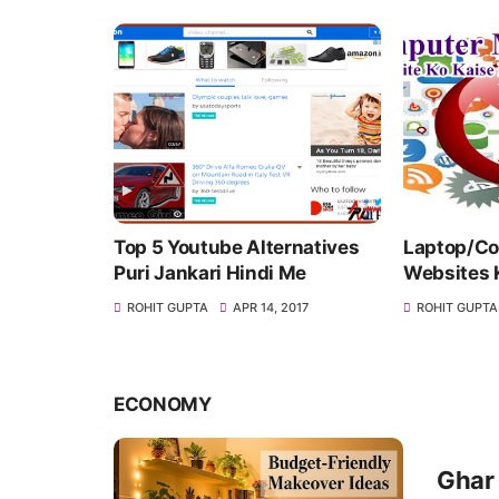
tube Alternatives
Laptop/Computer Me
L
ari Hindi Me
Websites Ko Kaise Block Kare
R
A
APR 14, 2017
ROHIT GUPTA
MAR 22, 2017
ECONOMY
Ghar 