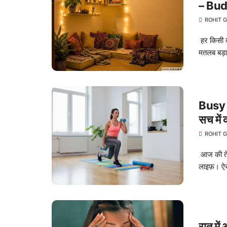
– Bud
ROHIT 
हर किसी क
मतलब बड़ा
Busy L
सच में 
ROHIT 
आज की तेज
लाइफ़। ऐस
रात में 