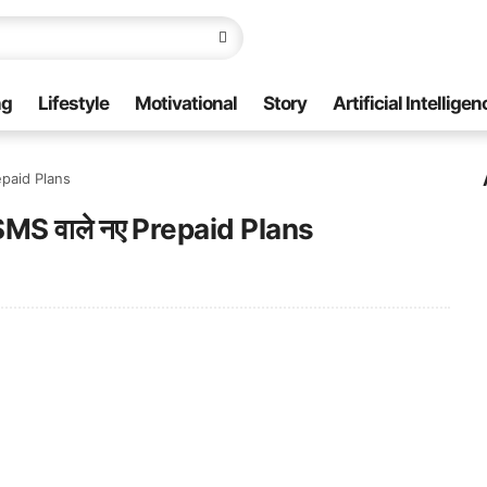
ng
Lifestyle
Motivational
Story
Artificial Intelligen
repaid Plans
र SMS वाले नए Prepaid Plans