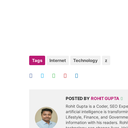
Tags
Internet
Technology
z
POSTED BY
ROHIT GUPTA
Rohit Gupta is a Coder, SEO Expe
artificial intelligence is transfor
Lifestyle, Finance, and Governm
information with his readers. Roh
technology can change lives. He’s