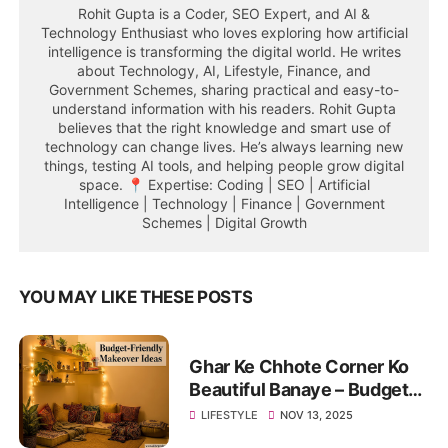
Rohit Gupta is a Coder, SEO Expert, and AI &
Technology Enthusiast who loves exploring how artificial
intelligence is transforming the digital world. He writes
about Technology, AI, Lifestyle, Finance, and
Government Schemes, sharing practical and easy-to-
understand information with his readers. Rohit Gupta
believes that the right knowledge and smart use of
technology can change lives. He’s always learning new
things, testing AI tools, and helping people grow digital
space. 📍 Expertise: Coding | SEO | Artificial
Intelligence | Technology | Finance | Government
Schemes | Digital Growth
YOU MAY LIKE THESE POSTS
Ghar Ke Chhote Corner Ko
Beautiful Banaye – Budget-
Friendly Makeover Ideas
LIFESTYLE
NOV 13, 2025